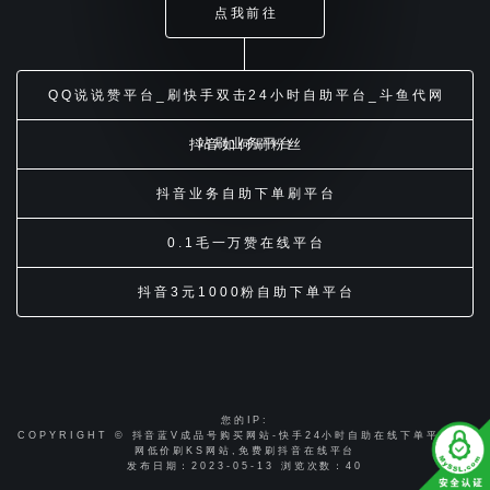
点我前往
QQ说说赞平台_刷快手双击24小时自助平台_斗鱼代网
站刷业务平台
抖音如何刷粉丝
抖音业务自助下单刷平台
0.1毛一万赞在线平台
抖音3元1000粉自助下单平台
您的IP:
COPYRIGHT © 抖音蓝V成品号购买网站-快手24小时自助在线下单平台-全
网低价刷KS网站,免费刷抖音在线平台
发布日期：2023-05-13 浏览次数：
40