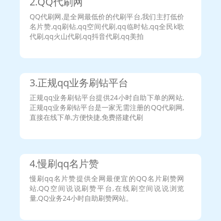
2.QQ代刷网
用户511***681说：
666，终于更新了抽奖
用户910***769说：
非常好，以后要来就来这里
QQ代刷网,是全网最低价的代刷平台,我们主打低价
用户325***178说：
更好宣传
名片赞,qq刷钻,qq空间代刷,qq临时钻,qq全民k歌
用户325***178说：
刷更多的赞
代刷,qq火山代刷,qq抖音代刷,qq美拍
用户568***382说：
666
用户353***251说：
很有诚信，刷的很快，推荐这个平台
用户852***349说：
要是能有宣传功能的话，这个平台肯定
更受欢迎
3.正规qq业务刷钻平台
用户583***110说：
ui好一点，背景好一点，加油吧
用户918***577说：
建议可以去发广告，宣传自己的网址
正规qq业务刷钻平台提供24小时自助下单的网站,
哦，贴吧里还是有很多人玩的
正规qq业务刷钻平台是一家无需注册的QQ代刷网,
用户557***691说：
下单速度要快
直接在线下单,方便快捷,免费搭建代刷
用户316***481说：
希望继续努力，还不错
用户343***331说：
免费的再多点
用户340***317说：
速度快
用户356***078说：
刷豪华黄钻
4.慢刷qq名片赞
用户555***605说：
很好啊
用户954***293说：
好好努力
慢刷qq名片赞提供全网最便宜的QQ名片刷赞网
用户314***137说：
希望多出来刷东西的
站,QQ空间说说刷赞平台,在线刷空间说说浏览
量,QQ业务24小时自助刷赞网站。