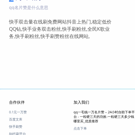
qq名片赞是什么意思
快手双击量在线刷免费网站抖音上热门,稳定低价
QQ钻,快手业务双击粉丝,快手刷粉丝,全民K歌业
务,快手刷粉丝,快手刷赞粉丝在线网站,
合作伙伴
加入我们
0.1元一万赞
qq一毛钱一万名片赞 – 24小时自助下单平
台 - 一粒硬三天的功效-一粒硬三天多少钱
百度文库
哪里买_优质推荐
快手刷赞
点击下单
84代刷平台