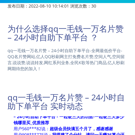
发布日期：2022-08-10 10:14:01
浏览次数：
30
为什么选择qq一毛钱一万名片赞
– 24小时自助下单平台 ？
qq一毛钱一万名片赞 – 24小时自助下单平台-全网最低价平台-
QQ名片赞网站,亿人QQ秒刷网主打免费名片赞,空间人气,空间留
言,说说赞,说说转发,网红系列业务,全民K歌等热门商品,亿人秒刷
网期待您的加入！
qq一毛钱一万名片赞 – 24小时自助下单平台 - 一粒硬三天的
功效-一粒硬三天多少钱哪里买_优质推荐 宗旨：君子爱财助
qq一毛钱一万名片赞 – 24小时自
之有道，锦诚业务网诚信做事，一诺千金！
助下单平台 实时动态
用户962***130说：
没毛病老铁，选择qq一毛钱一万名片赞
– 24小时自助下单平台 - 一粒硬三天的功效-一粒硬三天多少
钱哪里买_优质推荐
用户560***82说：
超级会员快满五个月了，感谢感谢
用户908***775说：
我搭建了个分站，请问一天赚36算少还