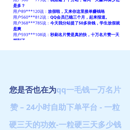
是多？
用户89***120说：
放假啦，又来你这里接单赚钱咯
用户560***812说：
QQ会员已稳三个月，起来报道。
用户368***785说：
今天我分站提了50多块钱，学生放假就
是爽
用户593***108说：
秒刷名片赞是真的快，十万名片赞一天
就到了
用户60***212说：
超级会员已稳定6个月，不多bb，有事没
事都会来你这里下两单
用户532***988说：
从你们网站刚开我就搭建了个分站，这
么多天也赚了两千多了，你们挺诚信的
用户507***121说：
我是分站长，每天提现10+元，虽然不
多但是起码是自己努力挣的钱！
用户539***201说：
今天在你网站进货，一天挣了39块钱啊
用户303***963说：
名片赞的真的快，会员也稳定快三个月
您是否也在为
qq一毛钱一万名片
了
用户156***909说：
啥时候搞活动多送点福利呗
用户97***631说：
好便宜啊8毛一万名片赞
赞 – 24小时自助下单平台 - 一粒
用户395***821说：
豪华绿钻两个月了还没掉耶
用户386***163说：
我是分站站长，我要努力赚钱！
用户931***069说：
下面这个分享领赞活动我一天领了1万
硬三天的功效-一粒硬三天多少钱
多赞啊
用户322***392说：
客服态度真的好好啊