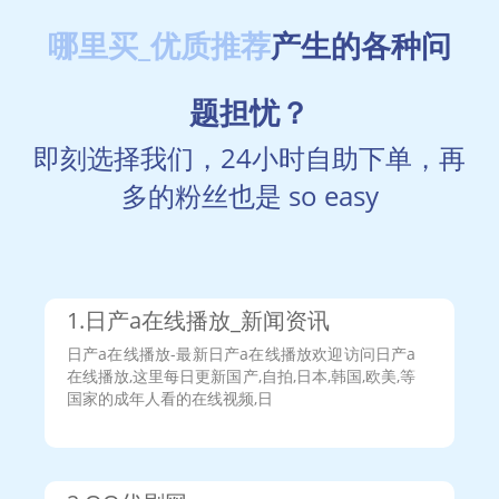
用户966***861说：
相信你们平台会越来越好，加油！
哪里买_优质推荐
产生的各种问
用户586***768说：
超会已稳一个月，前来反馈。感谢平台
用户909***112说：
在你这里下单520说说赞追到个女朋
友！！！值。
题担忧？
用户368***423说：
今天活动好多啊，感觉要爱上你这个平
台了
即刻选择我们，24小时自助下单，再
用户331***032说：
今天提了32元，美滋滋……
用户916***675说：
在你这搭建了个专业版分站，我要努力
多的粉丝也是 so easy
宣传！争取一天提现50+元！！！
用户906***311说：
这里东西质量真的不错，快刷名片赞基
本上秒刷，感谢站长提供平台！
用户97***097说：
老板，提现的56块钱秒到账，怎么做到
的？
用户508***111说：
新手看价格，老手求品质，而牛逼的我
1.日产a在线播放_新闻资讯
搭建分站赚钱
用户868***342说：
感谢站长提供这么好的平台给我们接
日产a在线播放-最新日产a在线播放欢迎访问日产a
单，支持到底！！！
在线播放,这里每日更新国产,自拍,日本,韩国,欧美,等
用户599***017说：
用这个接单卖给同学，还挺赚钱的耶！
国家的成年人看的在线视频,日
抱拳了
用户367***788说：
每天来领100赞，美滋滋(～￣▽￣)～
用户509***148说：
18块的买超会都三个月了还在，帮女朋
友也开了个哈哈哈！