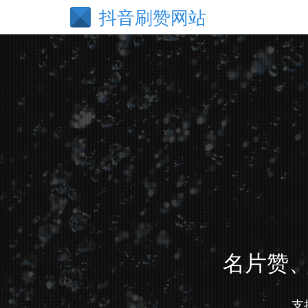
抖音刷赞网站
名片赞
支