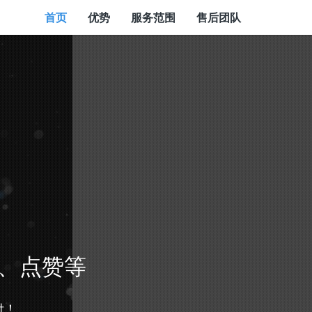
首页
优势
服务范围
售后团队
、点赞等
付！