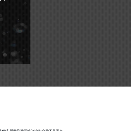
戏代练,抖音刷赞网站24小时自助下单平台。