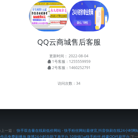
QQ云商城售后客服
更新时间： 2022-08-04
1号客服：1255559959
2号客服：1460252791
访问次数：
34
上一篇：
快手双击量在线刷低价网站 - 快手粉丝网站最便宜,抖音快刷在线24小时网
作品免费刷播放,微博24小时自助下单平台,10块钱1w快手粉丝-梓豪QQ代刷平台
:下