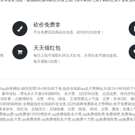
砍价免费拿
平台免费百款商品任你选，砍到0元任你拿！
天天领红包
情
每日上线可领取8.88元大红包，分享好友可微信提现，
每天领取3次哦！
qq业务网站-刷抖音赞24小时自助下单,低价在线刷qq名片赞网站,抖音24小时自助
钻、豪华绿钻，理论永久不显示到期时间。 名片赞、QQ空间访客、点说说赞、情侣空
、试听量；点微博粉丝、点赞、评论、阅读。 王者荣耀点人气值、点赞：安卓Q区、微
000粉秒刷死粉-全网最低价在线刷抖音业务,QQ代刷网免费刷名片赞网站,快手免费刷
多多砍价、拆红包、店铺关注；店铺收藏、点赞、阅读。 粉丝、点赞、播放；直播人气、
费领qq赞,qq免费领10000赞软件,qq免费领取名片赞,qq免费领取赞,免费领赞,免费领q
领取qq名片赞,qq免费领赞,qq免费领取名片赞,qq免费十万赞,qq免费领取赞,qq免费名片赞