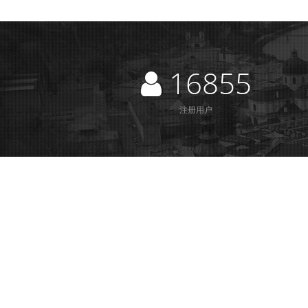
16855
注册用户