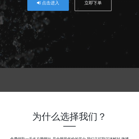
点击进入
立即下单
为什么选择我们？
免费领取一千名片赞网址-是全网最低价的平台,我们主打防沉迷解封,微博