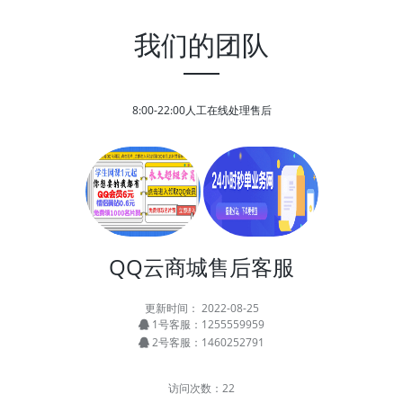
我们的团队
8:00-22:00人工在线处理售后
QQ云商城售后客服
更新时间： 2022-08-25
1号客服：1255559959
2号客服：1460252791
访问次数：
22