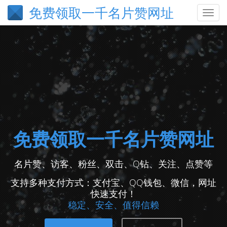
免费领取一千名片赞网址
免费领取一千名片赞网址
名片赞、访客、粉丝、双击、Q钻、关注、点赞等
支持多种支付方式：支付宝、QQ钱包、微信，网址
快速支付！
稳定、安全、值得信赖